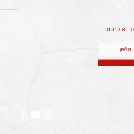
המרפ
ים >>
ר אליכם