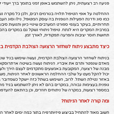
פגיעה רב רצועתית, ניתן להשתמש באופן זמני בתומך ברך ייעודי 
ההחלטה על אופי הטיפול תלויה בגורמים רבים, ולכן כל מקרה נש
כמו סוג ודרגת הפעילות הגופנית בה עוסק המטופל, גילו וסוג ה
תחרותיים, בעיקר בענפי ספורט המערבים שינויי כיוון ותנועות סיב
במרבית המקרים היא לנתח. טיפול ניתוחי נשקל גם במקרים בהם 
תחושת חוסר יציבות והפרעה תפקודית, לאורך זמן.
כיצד מתבצע ניתוח לשחזור הרצועה הצולבת הקדמית בברך (L
בניתוח לשחזור הרצועה הצולבת הקדמית, נעשה שימוש בגיד שנל
מאדם שנפטר ותרם את איבריו. הניתוח נעשה בשיטה ארתרוסקו
מבנה של רצועה, המקובעת באמצעים מתקדמים לעצם הירך ולע
יכול להקל מעט על שלבי ההחלמה הראשונים לאחר הניתוח, מש
באזור נטילת השתל. לרוב, השימוש בשתל כזה יישקל כשמדובר 
גופנית בעצימות גבוהה, במקרים בהם לא ניתן להשתמש בגיד מה
במספר רצועות, במקרה של ניתוחים חוזרים, וכן בהתאם להעדפ
ומה קורה לאחר הניתוח?
חשוב מאוד להתחיל בביצוע פיזיותרפיה בתוך כמה ימים לאחר הני