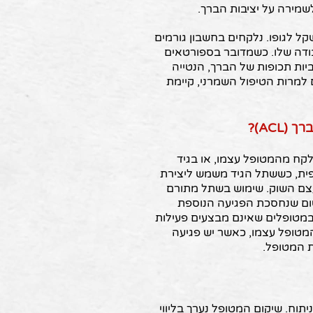
לשמירה על יציבות הברך.
קל לגופו. נלקחים בחשבון גורמים
עבודה שלו. כשמדובר בספורטאים
וביות תכופות של הברך, הנטייה
למרות הטיפול השמרני, קיימת
AC)?
קח מהמטופל עצמו, או בגיד
פית, כששתל הגיד משמש ליצירת
צם השוק. שימוש בשתל מתורם
ום שנחסכת הפגיעה הנוספת
במטופלים שאינם מבצעים פעילות
מטופל עצמו, כאשר יש פגיעה
ת המטופל.
תוח. שיקום המטופל נערך בליווי