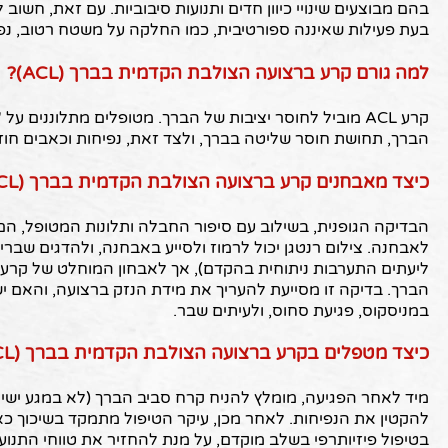
בעת פעילות שאיננה ספורטיבית, כמו החלקה על משטח רטוב, נפיל
למה גורם קרע ברצועה הצולבת הקדמית בברך (ACL)?
קרע ACL מוביל לחוסר יציבות של הברך. מטופלים מתלוננים ע
הברך, תחושת חוסר שליטה בברך, ולצד זאת, נפיחות וכאבים חוז
כיצד מאבחנים קרע ברצועה הצולבת הקדמית בברך (ACL)?
הבדיקה הגופנית, בשילוב עם סיפור החבלה ותלונות המטופל, ה
לאבחנה. צילום רנטגן יכול לרמוז ולסייע באבחנה, ולהדגים שברי
הברך. בדיקה זו מסייעת להעריך את מידת הנזק ברצועה, והאם ישנן
במניסקוס, פגיעת סחוס, ולעיתים שבר.
כיצד מטפלים בקרע ברצועה הצולבת הקדמית בברך (ACL)?
מיד לאחר הפגיעה, מומלץ להניח קרח סביב הברך (לא במגע ישיר, 
להקטין את הנפיחות. לאחר מכן, עיקר הטיפול מתמקד בשיכוך כ
בטיפול פיזיותרפי בשלב מוקדם, על מנת להחזיר את טווחי התנוע