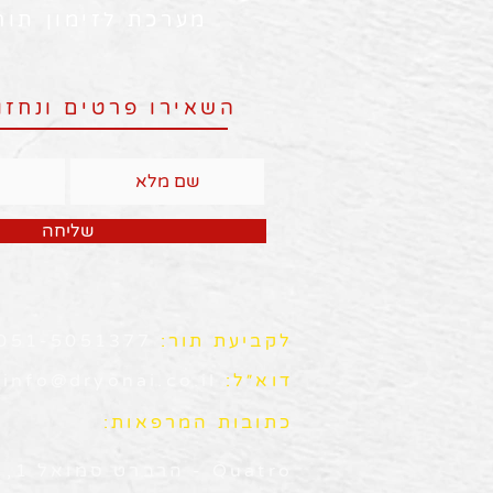
מערכת לזימון תור
השאירו פרטים ונחזו
שליחה
לקביעת תור:
051-5051377
דוא״ל:
info@dryonai.co.il
כתובות המרפאות:
Quatro - הרברט סמואל 1, חדרה (קומה 4)