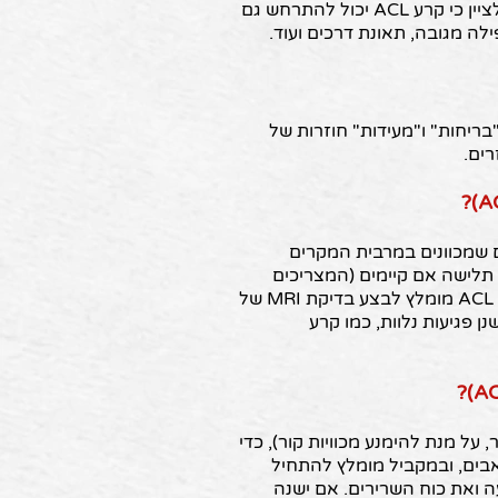
בהם מבוצעים שינויי כיוון חדים ותנועות סיבוביות. עם זאת, חשוב לציין כי קרע ACL יכול להתרחש גם
ה מגובה, תאונת דרכים ועוד.
ל "בריחות" ו"מעידות" חוזרות של
רים.
ם שמכוונים במרבית המקרים
 תלישה אם קיימים (המצריכים
ליעתים התערבות ניתוחית בהקדם), אך לאבחון המוחלט של קרע ACL מומלץ לבצע בדיקת MRI של
 פגיעות נלוות, כמו קרע
על מנת להימנע מכוויות קור), כדי
אבים, ובמקביל מומלץ להתחיל
ה ואת כוח השרירים. אם ישנה