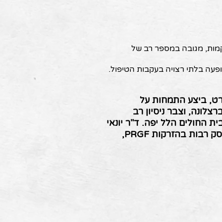
קמות, מגובה במספר רב של
פעה בלתי רצויה בעקבות הטיפול.
ורט, ביצע התמחות על
 ספורט במרכז הרפואי המוביל Quironsalud בברצלונה, וצבר ניסיון רב
ת החולים הלל יפה. ד"ר יונאי
הוא מחלוצי הטיפולים בהזרקות לזירוז ושיפור הריפוי, ועוסק רבות בהזרקות PRGF,