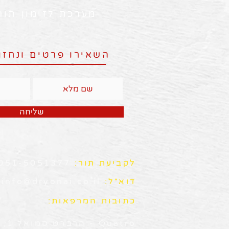
מערכת לזימון תור
השאירו פרטים ונחזו
שליחה
לקביעת תור:
051-5051377
דוא״ל:
info@dryonai.co.il
כתובות המרפאות:
Quatro - הרברט סמואל 1, חדרה (קומה 4)