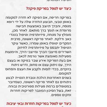
כיצד יש לטפל בפריקת פיקה?
בפריקה חריפה, אם הפיקה לא חזרה למקומה
באופן טבעי, תבוצע החזרה שלה על ידי רופא
מנוסה, והברך תיוצב באמצעות חבישה
מרופדת או תומך ברך מותאם. לאחר מכן,
מומלץ על מנוחה, פיזיותרפיה וטיפול בנוגדי
כאב ודלקת. לאחר פריקה ראשונה, מרבית
המקרים יטופלו באופן שמרני, כאשר עיקר
הטיפול יתבסס על פיזיותרפיה לחיזוק
השרירים מייצבי הברך ומייצבי הירך, והימנעות
מפעילות מאומצת אשר גורמת לכאב.
אם בעת הפריקה אירע שבר בפיקה או בעצם
הירך, עם ניתוק עצם או סחוס, נדרש ניתוח
בהקדם, בכדי לנסות ולקבע את העצם והסחוס
למקומם.
בשנים האחרונות הולכת וגוברת הנטייה לבצע
ניתוחים גם לאחר פריקה ראשונה, כשמדובר
במטופלים ברמת פעילות ספורטיבית גבוהה.
זאת, בשל הסיכון המוגבר לפריקות חוזרות
ונזקים נוספים.
כיצד יש לטפל בפריקות חוזרות ובאי יציבות