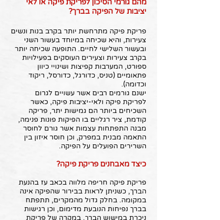
מהם גורמי הסיכון לפריקת פיקה או לאי
יציבות של הפיקה בברך?
פריקת פיקה מתרחשת יותר בקרב בנות ונשים
צעירות, והיא שכיחה במיוחד בעשור השני
ובעשור השלישי לחיים. התופעה שכיחה יותר
בקרב צעירות וצעירים העוסקים בפעילויות
ספורט, המערבות קפיצות ושינויי כיוון
פתאומיים (טניס, כדורגל, כדורסל, ריקוד
וכדומה).
ישנם גורמים רבים אשר עשויים לגרום
לפריקת פיקה ולאי-יציבות פיקה, כאשר
השכיחים ביותר הם גמישות יתר, פריקה
קודמת, ציר רגליים בו הפיקות פונות פנימה,
מבנה התפתחות עצמות אשר גורם לחוסר
התאמה מבנית במפרק, וכן חוסר איזון בין
השרירים הפועלים על הפיקה.
כיצד מאבחנים פריקת פיקה?
פריקת פיקה חריפה מלווה בכאב עז בהנעת
הברך, כשניתן לראות בבירור שהפיקה אינה
במקומה. בחלק גדול מהמקרים, תתפתח
בברך נפיחות הנובעת מדימום, וכן רגישות
ניכרת במישוש הברך. במקרה של פריקת