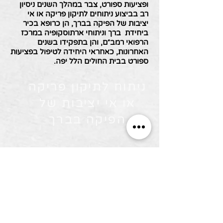
ופציעות ספורט, צבר במהלך השנים ניסיון
רב בביצוע ניתוחים לתיקון פריקה או אי
יציבות של הפיקה בברך, הן כרופא בכיר
ביחידת ברך וניתוחי ארתוסקופיה במרכז
הרפואי רמב״ם, והן בתפקידו בשנים
האחרונות, כאחראי היחידה לטיפול בפציעות
ספורט בבית החולים הלל יפה.
ניתוח לתיקון פריקה
או אי יציבות של
הפיקה בברך
מערכת לזימון תורים >>
לקביעת תור:
051-5051377