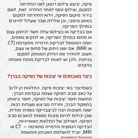
פיקה, יבוצע צילום רנטגן לפני החזרתה
למקום, וצילום נוסף לאחר החזרה. זאת, לשם
בירור מיקום הפיקה, וידוא החזרתה למקום
באופן מיטבי, וכן שלילת שבר שעלול להיגרם
במהלך הפריקה.
אם בבדיקה או בצילום עולה חשד לניתוק עצם
או סחוס במהלך הפריקה, או לנזקים נוספים,
יופנה המטופל לבדיקת הדמייה מתקדמת (CT
או MRI). אם ישנו ניתוק של סחוס או עצם,
חשוב להחזיר את החלק המנותק למקום
בניתוח, ולכן יש לפנות לבדיקת מנתח מומחה
בהקדם.
כיצד מאבחנים אי יציבות של הפיקה בברך?
כשמדובר באי יציבות פיקה, התלונות הן לרוב
על כאב סביב הפיקה עצמה ובקדמת הברך,
תחושת חוסר יציבות של הפיקה, חוסר ביטחון
בתפקוד הברך, וחרדה מביצוע פעולות רבות.
ישנה חשיבות רבה לביצבדיקה גופנית יסודית,
שכן יכולות להיות סיבות נוספות לכאבים סביב
הפיקה. השילוב של התלונות האופייניות,
הבדיקה הגופנית והדמייה מתאימה – CT או
MRI, יוביל להשלמת האבחון והתאמת
הטיפול המתאים.