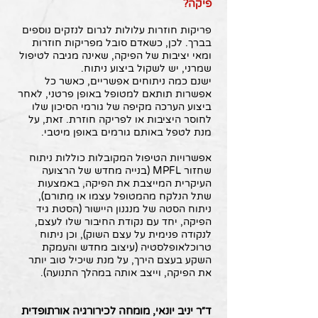
פיקה?
פריקות חוזרות עלולות לגרום לנזקים נוספים
בברך. לכן, כשאדם סובל מפריקות חוזרות
ומאי יציבות של הפיקה, שאינה מגיבה לטיפול
שמרני, יש לשקול ביצוע ניתוח.
ישנם כמה ניתוחים אפשריים, כאשר כל
אפשרות תותאם למטופל באופן פרטני, לאחר
ביצוע הערכה מקיפה של גורמי הסיכון שלו
לחוסר היציבות או לפריקה חוזרת. זאת, על
מנת לטפל באותם גורמים באופן מיטבי.
אפשרויות הטיפול המקובלות כוללות ניתוח
שחזור MPFL (בנייה מחדש של הרצועה
העיקרית המייצבת את הפיקה, באמצעות
שתל הנלקח מהמטופל עצמו או מתורם),
ניתוח הסטה של מנגנון היישור (הסטת גיד
הפיקה, יחד עם נקודת החיבור שלו לעצם,
לנקודה פנימית על עצם השוק), וכן ניתוח
טרוכלאופלסטיה (עיצוב מחדש והעמקת
השקע בעצם הירך, על מנת שיכיל טוב יותר
את הפיקה, וייצב אותה במהלך התנועה).
ד״ר יניב יונאי, מומחה לכירורגיה אורתופדית