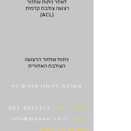
לאחר ניתוח שחזור
רצועה צולבת קדמית
(ACL)
ניתוח שחזור הרצועה
הצולבת האחורית
מערכת לזימון תורים >>
לקביעת תור:
051-5051377
דוא״ל:
info@dryonai.co.il
כתובות המרפאות: