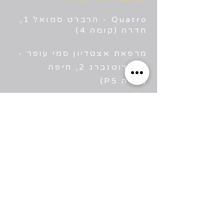
Quatro - הרברט סמואל 1,
חדרה (קומה 4)
​מרפאת אצטדיון סמי עופר -
רח׳ רוטנברג 2, חיפה
(חניה P5)
השאירו פרטים
ונחזור אליכם
שליחה